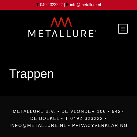
T
0492-323222 |
E
info@metallure.nl
Trappen
METALLURE B.V. • DE VLONDER 106 • 5427
DE BOEKEL • T 0492-323222 •
INFO@METALLURE.NL
•
PRIVACYVERKLARING